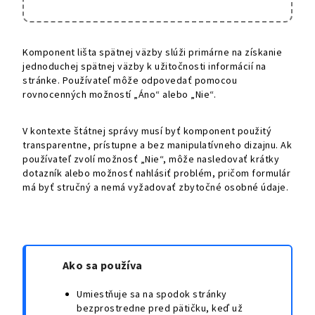
Komponent lišta spätnej väzby slúži primárne na získanie
jednoduchej spätnej väzby k užitočnosti informácií na
stránke. Používateľ môže odpovedať pomocou
rovnocenných možností „Áno“ alebo „Nie“.
V kontexte štátnej správy musí byť komponent použitý
transparentne, prístupne a bez manipulatívneho dizajnu. Ak
používateľ zvolí možnosť „Nie“, môže nasledovať krátky
dotazník alebo možnosť nahlásiť problém, pričom formulár
má byť stručný a nemá vyžadovať zbytočné osobné údaje.
Ako sa používa
Umiestňuje sa na spodok stránky
bezprostredne pred pätičku, keď už