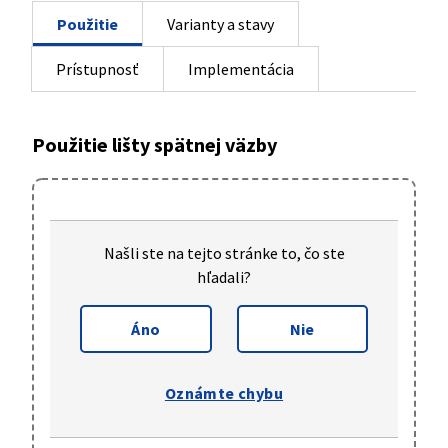
Použitie
Varianty a stavy
Prístupnosť
Implementácia
Použitie lišty spätnej väzby
Našli ste na tejto stránke to, čo ste
hľadali?
,
tieto informácie boli pre mňa užitoč
,
tieto informáci
Áno
Nie
s touto stránkou
Oznámte chybu