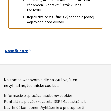
Tlačidlo „Nahlásiť chybu“ nemá viesť na
všeobecnú kontaktnú stránku bez
kontextu.
Nepoužívajte vizuálne zvýhodnenie jednej
odpovede pred druhou.
Naspäť hore
Na tomto webovom sídle sa využívajú len
nevyhnutné/technické cookies.
Informácie o spracúvaní súborov cookies
Kontakt na prevádzkovateľa
IDSK2
Mapa stránok
Navrhnúť komponent
Vyhlásenie o prístupnosti